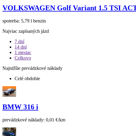
VOLKSWAGEN Golf Variant 1.5 TSI ACT 
spotreba: 5,79 l benzin
Najviac zapísaných jázd
7 dní
14 dní
1 mesiac
Celkovo
Najnižšie prevádzkové náklady
Celé obdobie
BMW 316 i
prevádzkové náklady: 0,01 €/km