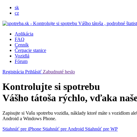
sk
cz
Aplikácia
FAQ
Cenník
Čerpacie stanice
Vozidlá
Fórum
Registrácia
Prihlásiť
Zabudnuté heslo
Kontrolujte si spotrebu
Vášho tátoša rýchlo, vďaka naše
Zapisujte si Vašu spotrebu vozidla, náklady ktoré máte s vozidlom al
Android a Windows Phone.
Stiahnúť
pre iPhone
Stiahnúť
pre Android
Stiahnúť
pre WP