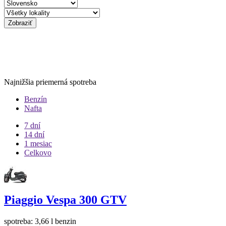
Zobraziť
Najnižšia priemerná spotreba
Benzín
Nafta
7 dní
14 dní
1 mesiac
Celkovo
Piaggio Vespa 300 GTV
spotreba: 3,66 l benzin