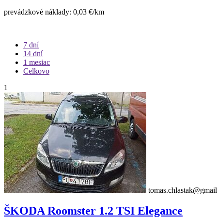
prevádzkové náklady: 0,03 €/km
7 dní
14 dní
1 mesiac
Celkovo
1
tomas.chlastak@gmai
ŠKODA Roomster 1.2 TSI Elegance