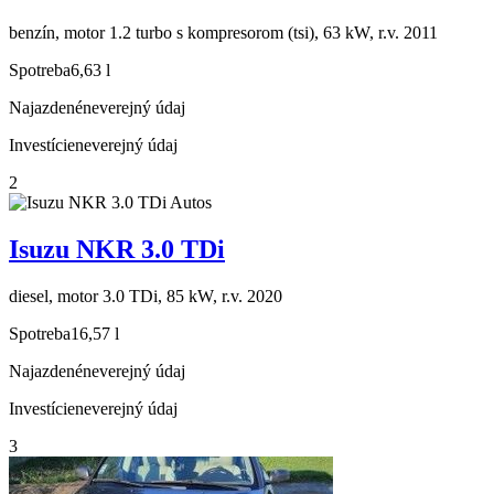
benzín, motor 1.2 turbo s kompresorom (tsi), 63 kW, r.v. 2011
Spotreba
6,63 l
Najazdené
neverejný údaj
Investície
neverejný údaj
2
Autos
Isuzu NKR 3.0 TDi
diesel, motor 3.0 TDi, 85 kW, r.v. 2020
Spotreba
16,57 l
Najazdené
neverejný údaj
Investície
neverejný údaj
3